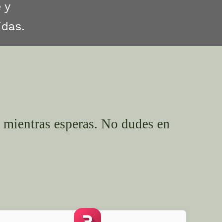
 y 
idas.
b mientras esperas. No dudes en 