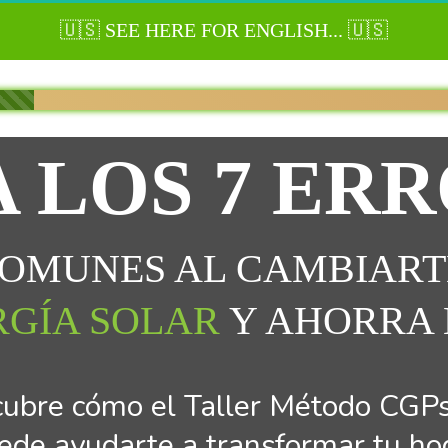
🇺🇸 SEE HERE FOR ENGLISH.
.. 🇺🇸
 LOS 
7 ERR
OMUNES AL CAMBIARTE
RGÍA
SOLAR 
Y AHORRA 
ubre cómo el Taller Método CGPs
ede ayudarte a transformar tu ho