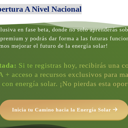
rtura A Nivel Nacional
usiva en fase beta, 
donde no solo aprenderás sobr
 premium y podrás dar forma a las futuras funcion
mos mejorar el futuro de la energía solar!
tada:
 Si te registras hoy, recibirás una c
+ acceso a recursos exclusivos para ma
s con energía solar. ¡No pierdas esta opo
 Inicia tu Camino hacia la Energía Solar 