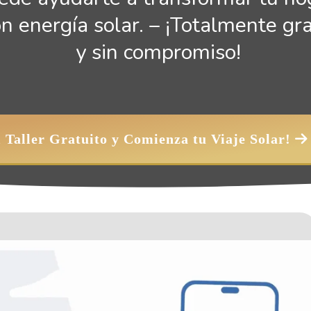
on energía solar. – ¡Totalmente gra
 y sin compromiso!
 ¡Accede al Taller Gratuito y Comienza tu Viaje Solar! 