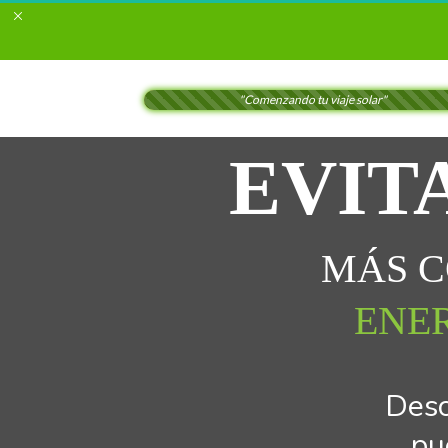
"Comenzando tu viaje solar"
EVITA
MÁS C
ENE
Desc
pu