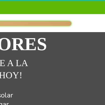
ORES 
 A LA 
HOY!
olar 
gar